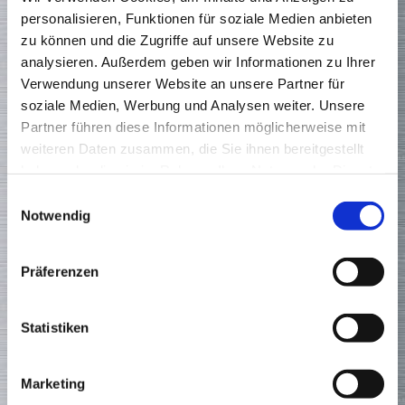
nach der jeweiligen Ausführungsklasse (EXC) der DIN EN 1090-2.
personalisieren, Funktionen für soziale Medien anbieten
Es wird in vier Ausführungsklassen von EXC 1 bis EXC 4 unterteilt
zu können und die Zugriffe auf unsere Website zu
in Abhängigkeit von:
analysieren. Außerdem geben wir Informationen zu Ihrer
der Beanspruchung des Tragwerkes
Verwendung unserer Website an unsere Partner für
des Stahlwerkstoffes
soziale Medien, Werbung und Analysen weiter. Unsere
des Schweißverfahrens
und anderer Kriterien
Partner führen diese Informationen möglicherweise mit
weiteren Daten zusammen, die Sie ihnen bereitgestellt
haben oder die sie im Rahmen Ihrer Nutzung der Dienste
gesammelt haben.
Einwilligungsauswahl
So finden Sie uns
Notwendig
Präferenzen
Statistiken
Marketing