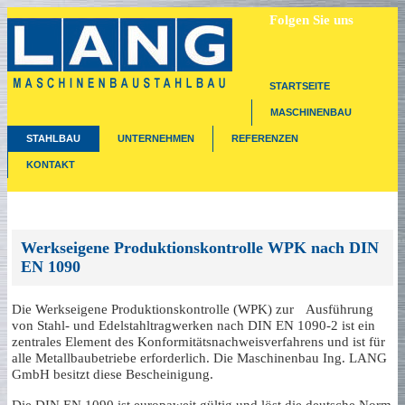
Folgen Sie uns
STARTSEITE
MASCHINENBAU
STAHLBAU
UNTERNEHMEN
REFERENZEN
KONTAKT
Werkseigene Produktionskontrolle WPK nach DIN
EN 1090
Die Werkseigene Produktionskontrolle (WPK) zur Ausführung
von Stahl- und Edelstahltragwerken nach DIN EN 1090-2 ist ein
zentrales Element des Konformitätsnachweisverfahrens und ist für
alle Metallbaubetriebe erforderlich. Die Maschinenbau Ing. LANG
GmbH besitzt diese Bescheinigung.
Die DIN EN 1090 ist europaweit gültig und löst die deutsche Norm