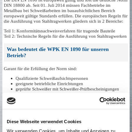
DIN 18800 ab. Seit 01. Juli 2014 müssen Fachbetriebe im
Metallbau bei Schweißarbeiten im bauaufsichtlichen Bereich
europaweit gültige Standards erfüllen. Die europäischen Regeln für
die Ausführung von Stahltragwerken gliedern sich in 2 Bereiche:
Teil 1: Konformitätsnachweisverfahren für tragende Bauteile
Teil 2: Technische Regeln für die Ausführung von Stahltragwerken
Was bedeutet die WPK EN 1090 für unseren
Betrieb?
Garant für die Erfüllung der Norm sind:
Qualifizierte Schweißaufsichtspersonen
geeignete betriebliche Einrichtungen
geprüfte Schweißer mit Schweißer-Prüfbescheinigungen
nach DIN EN 287-1
Schweißverfahren mit gültiger Qualifikation
regelmäßige Überprüfung der Eignung
Gilt die EN 1090 für alle Betriebe gleich?
Diese Webseite verwendet Cookies
Wir verwenden Cookies, um Inhalte und Anzeigen zu
Die vom Fachbetrieb zu erfüllenden Anforderungen richten sich