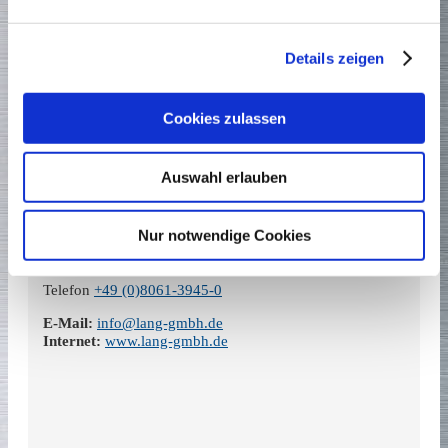
Details zeigen
Cookies zulassen
Unsere Anschrift
Auswahl erlauben
Maschinenbau Ing. LANG GmbH
Nur notwendige Cookies
Marie-Curie-Allee 8
83052 Bruckmühl
Telefon
+49 (0)8061-3945-0
E-Mail:
info@lang-gmbh.de
Internet:
www.lang-gmbh.de